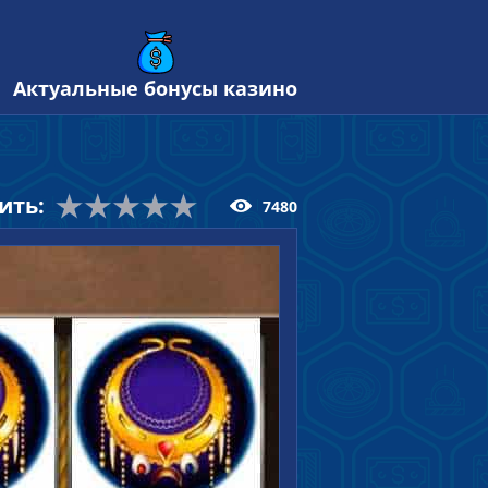
Актуальные бонусы казино
ить:
7480