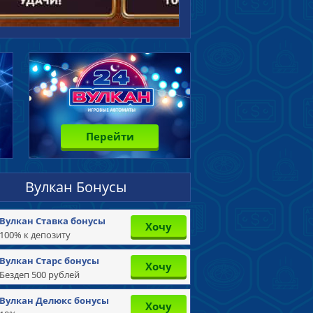
Перейти
Вулкан Бонусы
Вулкан Ставка бонусы
Хочу
100% к депозиту
Вулкан Старс бонусы
Хочу
Бездеп 500 рублей
Вулкан Делюкс бонусы
Хочу