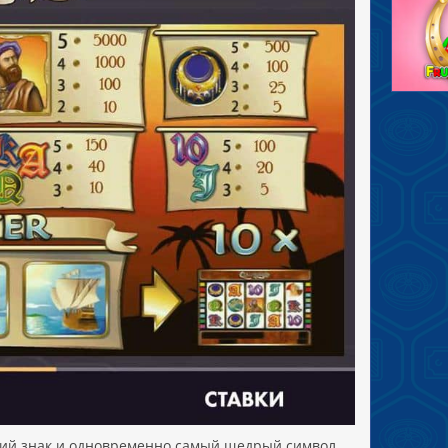
икий знак и одновременно самый щедрый символ