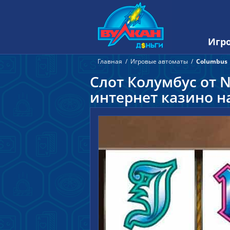
Игр
Главная
/
Игровые автоматы
/
Columbus
Слот Колумбус от N
интернет казино н