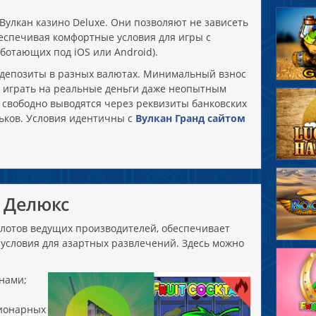
улкан казино Deluxe. Они позволяют не зависеть
беспечивая комфортные условия для игры с
ботающих под iOS или Android).
 депозиты в разных валютах. Минимальный взнос
о играть на реальные деньги даже неопытным
свободно выводятся через реквизиты банковских
льков. Условия идентичны с
Вулкан Гранд сайтом
 Делюкс
 слотов ведущих производителей, обеспечивает
условия для азартных развлечений. Здесь можно
нами;
ионарных