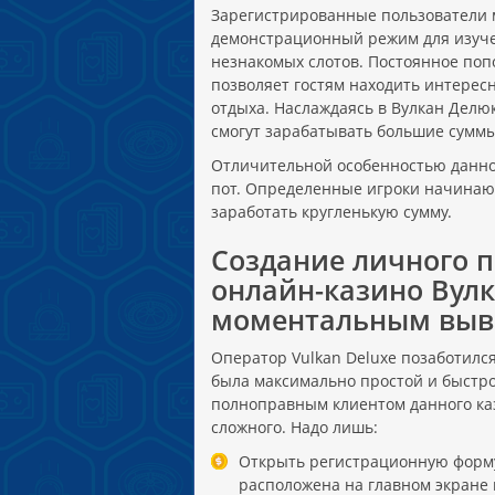
Зарегистрированные пользователи м
демонстрационный режим для изуче
незнакомых слотов. Постоянное поп
позволяет гостям находить интерес
отдыха. Наслаждаясь в Вулкан Делю
смогут зарабатывать большие сумм
Отличительной особенностью данног
пот. Определенные игроки начинаю
заработать кругленькую сумму.
Создание личного 
онлайн-казино Вулк
моментальным выв
Оператор Vulkan Deluxe позаботился
была максимально простой и быстрой
полноправным клиентом данного каз
сложного. Надо лишь:
Открыть регистрационную форму,
расположена на главном экране 