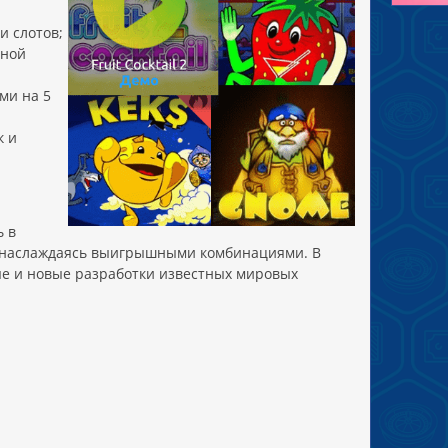
 слотов;
рной
ми на 5
к и
ь в
, наслаждаясь выигрышными комбинациями. В
е и новые разработки известных мировых