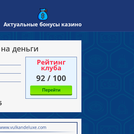
Актуальные бонусы казино
на деньги
Рейтинг
клуба
92
/ 100
Перейти
5
www.vulkandeluxe.com