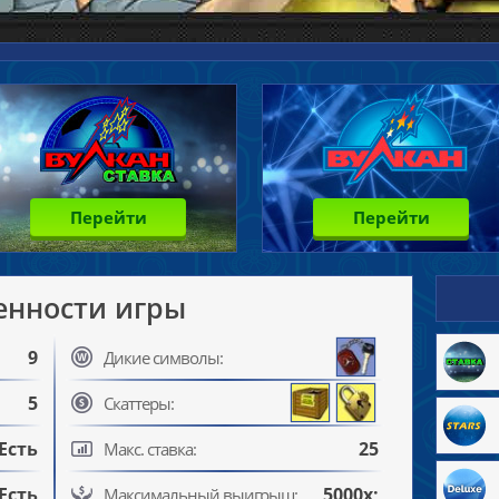
Перейти
Перейти
енности игры
9
Дикие символы:
5
Скаттеры:
Есть
25
Макс. ставка:
Есть
5000х;
Максимальный выигрыш: