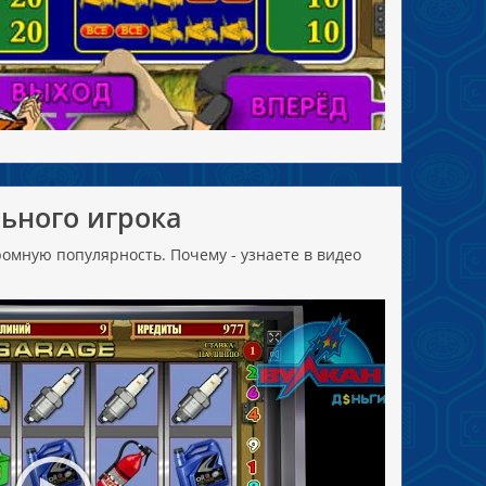
льного игрока
ромную популярность. Почему - узнаете в видео