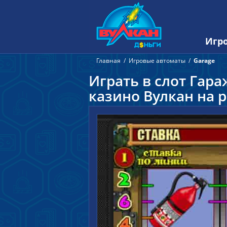
Игр
Главная
/
Игровые автоматы
/
Garage
Играть в слот Гараж
казино Вулкан на 