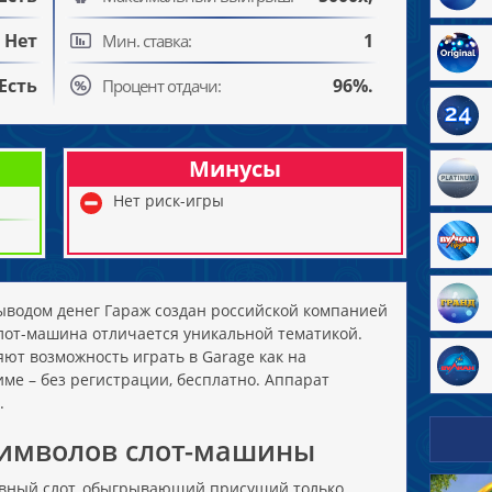
Нет
1
Мин. ставка:
Есть
96%.
Процент отдачи:
Минусы
Нет риск-игры
ыводом денег Гараж создан российской компанией
Слот-машина отличается уникальной тематикой.
ют возможность играть в Garage как на
име – без регистрации, бесплатно. Аппарат
.
символов слот-машины
ивный слот, обыгрывающий присущий только