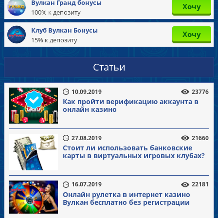
тематических игровых форумах, где пользователи и
Вулкан Гранд бонусы
Хочу
100% к депозиту
опытные гемблеры делятся своим мнением о
популярных онлайн казино и оставляют ссылки на
Клуб Вулкан Бонусы
клубы, где сами играют. Там вы также непременно
Хочу
15% к депозиту
найдете настоящий сайт казино Вулкан.
Как самостоятельно проверить
Статьи
казино?
Воспользовавшись вышеперечисленными советами, вы
10.09.2019
23776
значительно повысите свои шансы найти проверенный
Как пройти верификацию аккаунта в
онлайн казино
игровой клуб. Тем не менее, стоит знать, как
самостоятельно определить лицензионное казино от
скриптового, поскольку существуют разные ситуации.
27.08.2019
21660
Во-первых,
Стоит ли использовать банковские
обратите внимание
карты в виртуальных игровых клубах?
на сам сайт, его дизайн, наполнение, интерфейс.
Настоящее онлайн казино Вулкан очень заботится о
16.07.2019
22181
своих посетителях и постоянно совершенствует веб-
Онлайн рулетка в интернет казино
ресурс. На нем всегда представлено огромное
Вулкан бесплатно без регистрации
количество игровых автоматов, а также есть
возможность поиграть в другие азартные игры. Каждый