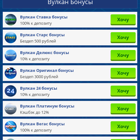
Вулкан Бонусы
много говорят, какой сайт казино Вулкан настоящий. К
тому же, сейчас название этого бренда используют не
только мошенники, но и множество других надежных
Вулкан Ставка бонусы
Хочу
игровых заведений, например,
онлайн казино Вулкан
100% к депозиту
Вегас
, Вулкан 24 и т.д., что также сбивает с толку.
Вулкан Старс бонусы
Хочу
Как найти настоящий сайт Вулкан?
Бездеп 500 рублей
Чтобы на просторах интернета отыскать настоящий
Вулкан Делюкс бонусы
Хочу
сайт казино Вулкан, не достаточно просто вбить
10% к депозиту
соответствующий запрос в поисковой системе. Вполне
вероятно, что
Вулкан Оригинал бонусы
Хочу
первыми в списке
Бездеп 3000 рублей
будут фейковые клубы, которые далеко не всегда
Вулкан 24 бонусы
оказываются честными.
Хочу
10% к депозиту
Для этого лучше всего использовать проверенные и
надежные игровые порталы. Они размещают
Вулкан Платинум бонусы
Хочу
правильные ссылки, поскольку дорожат свей
Кэшбэк до 12%
репутацией и мнением игроков. На нашем сайте вы
Вулкан Вегас бонусы
найдете легальные сайты
онлайн казино Вулкан.
Хочу
100% к депозиту
Также получить достоверную информацию можно на