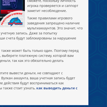
сможете, поскольку личность
игрока проверяется и саппорт
заметит несоблюдение.
Также правилами игрового
заведения запрещено наличие
мультиаккаунтов. Это значит, что
 учетную запись. Даже за попытку
аши счета будут заблокированы за нарушение
н также может быть только один. Поэтому перед
, выберете платежную систему, которой вам
еньги, так как это обязательно делать
отите вывести деньги, не совпадают с
Вулкан аккаунта, ваша учетная запись будет
кие действия будут восприниматься как
 также стоит узнать,
как выводить деньги с