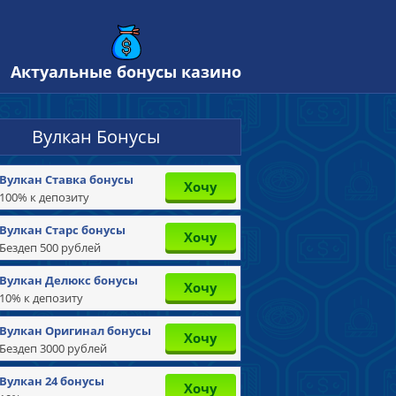
Актуальные бонусы казино
Вулкан Бонусы
Вулкан Ставка бонусы
Хочу
100% к депозиту
Вулкан Старс бонусы
Хочу
Бездеп 500 рублей
Вулкан Делюкс бонусы
Хочу
10% к депозиту
Вулкан Оригинал бонусы
Хочу
Бездеп 3000 рублей
Вулкан 24 бонусы
Хочу