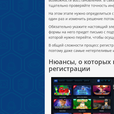
возможности восстановления. В связ
тщательно проверяйте точность ин
На этом этапе нужно определиться с
один раз и изменить решение пото
Обязательно укажите настоящий эле
формы на него придет письмо с под
которой нужно перейти, чтобы осущ
В общей сложности процесс регистра
поэтому даже самые нетерпеливые и
Нюансы, о которых 
регистрации