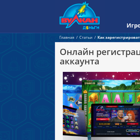
Игр
Главная
/
Статьи
/
Как зарегистрироват
Онлайн регистрац
аккаунта