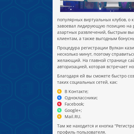
популярных виртуальных клубов, о 
завоевал лидирующую позицию на р
азартных развлечений, быстрым вы
клиентам, а также выгодным бонус
Процедура регистрации Вулкан кази
несколько минут, поэтому справить
желающий. На главной странице сай
авторизацией, которая встречает н
Благодаря ей вы сможете быстро со
таких социальных сетей, как:
В Контакте;
Одноклассники;
Facebook;
Google+;
Mail.RU.
Там же находится и кнопка “Регистр
профиль пользователя.