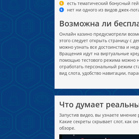
есть тематический бонусный гейм
нет ни одного из видов джек-пот
Возможна ли беспла
Онлайн казино предусмотрели возмо
этого следует открыть страницу с 
можно узнать все достоинства и нед
Вращения идут на виртуальные креди
помощью тестового режима можно не
отработать персональный режим ст
вид слота, удобство навигации, пар
Что думает реальны
Запустив видео, вы узнаете мнение 
Какие секреты скрывает слот, как он
обзоре.