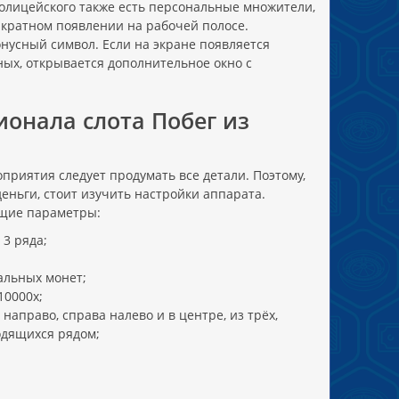
полицейского также есть персональные множители,
икратном появлении на рабочей полосе.
онусный символ. Если на экране появляется
ных, открывается дополнительное окно с
онала слота Побег из
приятия следует продумать все детали. Поэтому,
еньги, стоит изучить настройки аппарата.
щие параметры:
 3 ряда;
уальных монет;
10000х;
аправо, справа налево и в центре, из трёх,
одящихся рядом;