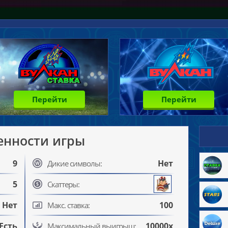
Перейти
Перейти
енности игры
9
Нет
Дикие символы:
5
Скаттеры:
Нет
100
Макс. ставка:
Есть
10000х
Максимальный выигрыш: