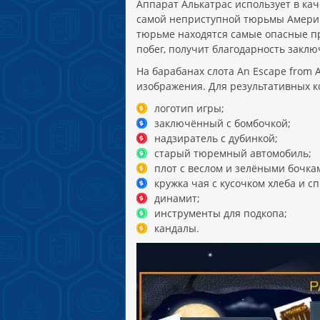
Аппарат Алькатрас использует в ка
самой неприступной тюрьмы Америки
тюрьме находятся самые опасные п
побег, получит благодарность закл
На барабанах слота An Escape from A
изображения. Для результативных к
логотип игры;
заключённый с бомбочкой;
надзиратель с дубинкой;
старый тюремный автомобиль;
плот с веслом и зелёными бочка
кружка чая с кусочком хлеба и 
динамит;
инструменты для подкопа;
кандалы.