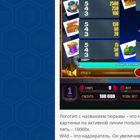
Логотип с названием тюрьмы – это 
картинки на активной линии пользов
пять – 10000х.
Wild – это надзиратель. Он увеличи