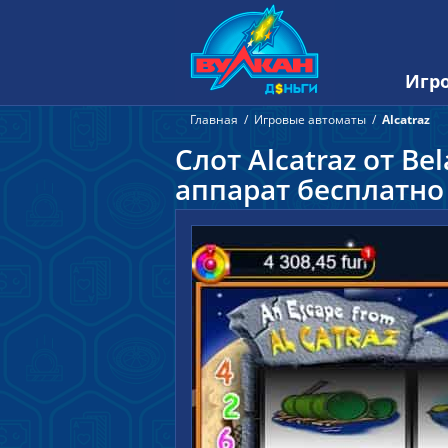
Игр
Главная
/
Игровые автоматы
/
Alcatraz
Слот Alcatraz от Be
аппарат бесплатно