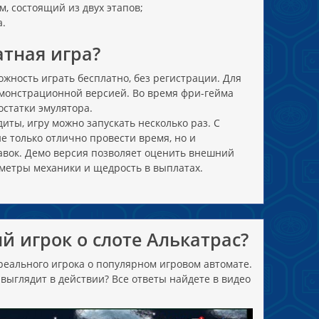
, состоящий из двух этапов;
а.
тная игра?
жность играть бесплатно, без регистрации. Для
демонстрационной версией. Во время фри-гейма
остатки эмулятора.
ты, игру можно запускать несколько раз. С
 только отлично провести время, но и
авок. Демо версия позволяет оценить внешний
аметры механики и щедрость в выплатах.
й игрок о слоте Алькатрас?
реального игрока о популярном игровом автомате.
 выглядит в действии? Все ответы найдете в видео