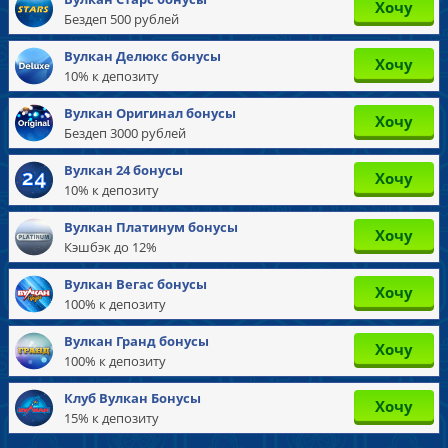
Хочу
Трус предлагает разбить и забрать содержимое 5 из 10
Портрет студента оплачивается максимально. За две
Бездеп 500 рублей
копилок. Мультимножитель - 2х.
картинки с Шуриком игрок получит увеличение
Вулкан Делюкс бонусы
заявленной суммы в 10 раз, за три – в 150 раз, за четыре
Балбес разрешит разбить 3 из 5 бутылок с вином.
Хочу
10% к депозиту
– в 800 раз, за пять – в 5000 раз.
Мультимножитель - 3х.
Персонажи Никулина, Моргунова и Вицина являются
Бывалый любит молоко, и он отдаст только 1 бутылку из
Вулкан Оригинал бонусы
Хочу
дикарями. Вайлды могут перекрыть любые знаки, кроме
Бездеп 3000 рублей
трёх. Мультимножитель - 5х.
служебных.
Вулкан 24 бонусы
Хочу
Замок от склада это Scatter. Символ имеет собственные
10% к депозиту
Рискованный раунд или как удвоить
коэффициенты и начинает сессию с бесплатными
выигрыш
вращениями.
Вулкан Платинум бонусы
Хочу
Кэшбэк до 12%
Если последний спин стал прибыльным, можно нажать
С помощью изображений кошки-копилки открываются
на кнопку Double Game и перенестись на рынок. За
Вулкан Вегас бонусы
три варианта бонусных игр.
Хочу
прилавком Трус торгует двумя картинами. Угадайте,
100% к депозиту
какая из них развернётся перед вами, и сумма
Вулкан Гранд бонусы
последнего выигрыша удвоится. Но если жулик обманул
Хочу
100% к депозиту
вас, то он заберёт ставку себе.
Принцип работы слота Операция Ы –
изобилие выигрышных опций
Клуб Вулкан Бонусы
Хочу
15% к депозиту
Функционал игрового автомата Операция Ы насыщен
Игровой автомат Операция Ы в
казино Вулкан