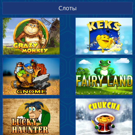
призовыми функциями. В настройках механики вы
сохранил юмористический стиль комедии, он
встретите:
Слоты
насыщен неожиданными поворотами сюжета и
множеством призовых опций. Дисперсия
поле с ячейками 5х3;
находится на средних величинах.
ставки принимают 10 активных линий;
одна линия заполняется 1-100 рублями;
есть 3 варианта дикого знака;
Ограбление склада начинается!
есть 3 вида бонусного раунда;
есть символ Bonus;
активен Scatter;
есть фри-спины;
есть мультимножители;
есть рискованный гейм;
джек-пот не предусмотрен.
Результативные подборки начинаются от
первого реле. Часть знаков создаёт цепочки от
двух картинок на активной линии.
Демонстрационная версия даёт